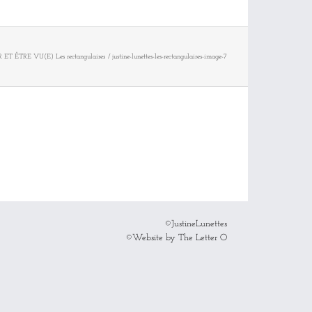
 ET ÊTRE VU(E) Les rectangulaires
justine-lunettes-les-rectangulaires-image-7
©JustineLunettes
©Website by The Letter O