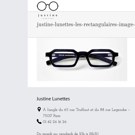
Passer
au
contenu
justine-lunettes-les-rectangulaires-image
Justine Lunettes
À l’angle du 65 rue Truffaut et du 88 rue Legendre –
75017 Paris
01 42 26 16 26
Du mardi au vendredi de 10h à 19h30