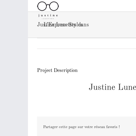
Passer
au
contenu
Justine Lunettes dans
L’Express Styles
Project Description
Justine Lune
Partager cette page sur votre réseau favoris !