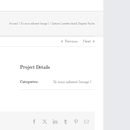
Accueil
Ils nous adorent Image 1
Justine Lunettes dansL’Express Styles
Previous
Next
Project Details
Categories:
Ils nous adorent Image 1
Facebook
X
LinkedIn
Tumblr
Pinterest
Email