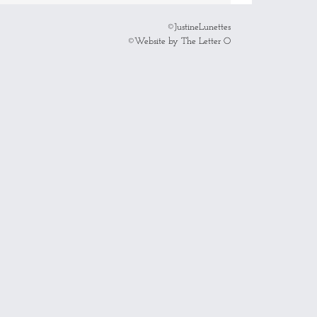
©JustineLunettes
©Website by The Letter O