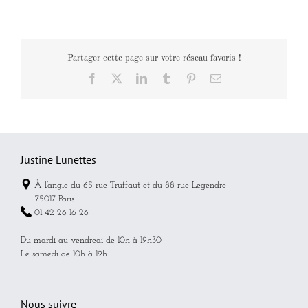
Partager cette page sur votre réseau favoris !
Facebook
X
LinkedIn
Tumblr
Pinterest
Email
Justine Lunettes
À l’angle du 65 rue Truffaut et du 88 rue Legendre –
75017 Paris
01 42 26 16 26
Du mardi au vendredi de 10h à 19h30
Le samedi de 10h à 19h
Nous suivre