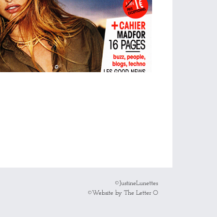
©JustineLunettes
©Website by The Letter O