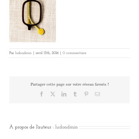
Par
ludoadmin
|
avril 13th, 2016
|
0 commentaire
Partager cette page sur votre réseau favoris !
Facebook
X
LinkedIn
Tumblr
Pinterest
Email
À propos de l'auteur :
ludoadmin