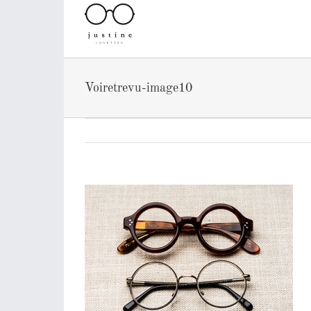
Passer
au
contenu
Voiretrevu-image10