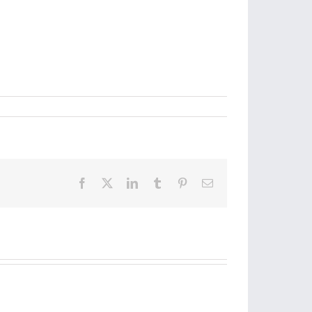
Facebook
X
LinkedIn
Tumblr
Pinterest
Email