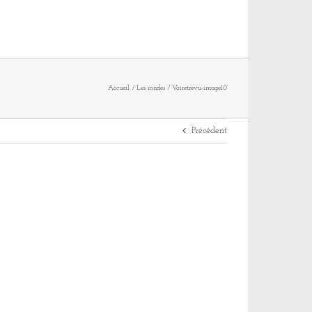
Accueil
Les rondes
Voiretrevu-image10
Précédent