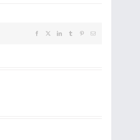
Facebook
X
LinkedIn
Tumblr
Pinterest
Email