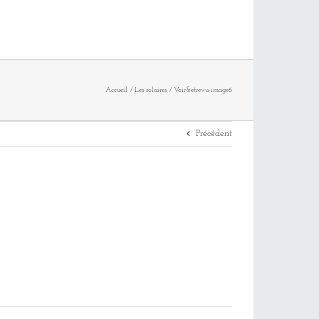
Accueil
Les solaires
Voir&etrevu-image6
Précédent