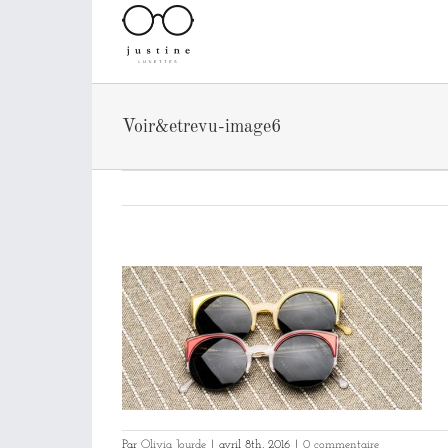
Passer
au
contenu
Voir&etrevu-image6
Par
Olivia Jourde
|
avril 8th, 2016
|
0 commentaire