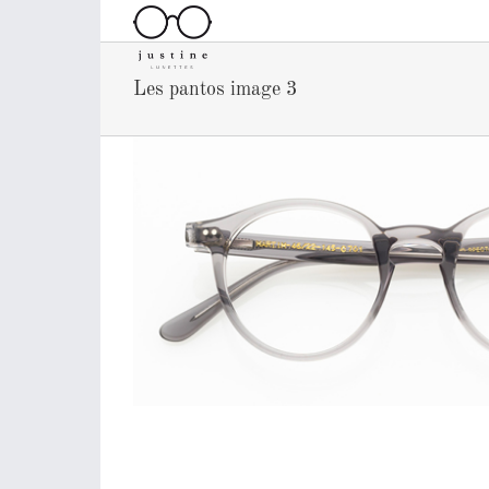
Passer
au
contenu
Les pantos image 3