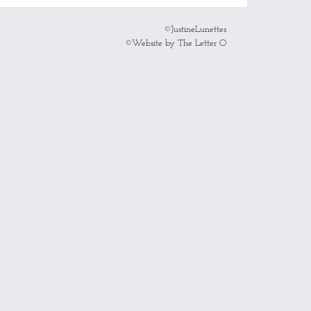
©JustineLunettes
©Website by The Letter O